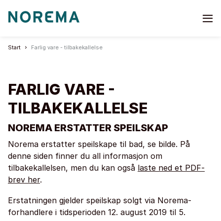
Go
to
start
Start
Farlig vare - tilbakekallelse
page
FARLIG VARE -
TILBAKEKALLELSE
NOREMA ERSTATTER SPEILSKAP
Norema erstatter speilskape til bad, se bilde. På
denne siden finner du all informasjon om
tilbakekallelsen, men du kan også
laste ned et PDF-
brev her
.
Erstatningen gjelder speilskap s
olgt via Norema-
forhandlere i tidsperioden
12. august 2019 til 5.