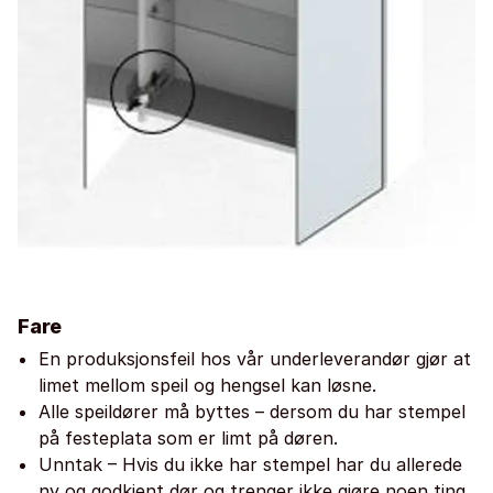
Fare
En produksjonsfeil hos vår underleverandør gjør at
limet mellom speil og hengsel kan løsne.
Alle speildører må byttes – dersom du har stempel
på festeplata som er limt på døren.
Unntak – Hvis du ikke har stempel har du allerede
ny og godkjent dør og trenger ikke gjøre noen ting.