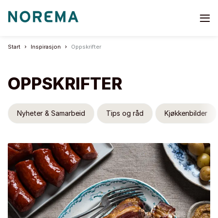
Go
to
start
Start
Inspirasjon
Oppskrifter
page
OPPSKRIFTER
Nyheter & Samarbeid
Tips og råd
Kjøkkenbilder