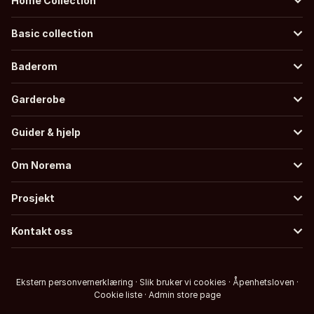
Home Collection
Basic collection
Baderom
Garderobe
Guider & hjelp
Om Norema
Prosjekt
Kontakt oss
Ekstern personvernerklæring
·
Slik bruker vi cookies
·
Åpenhetsloven
·
Cookie liste
·
Admin store page