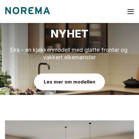
Go
to
start
NYHET
page
Eira - en kjøkkenmodell med glatte fronter og 
vakkert eikemønster
Les mer om modellen