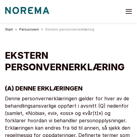
Go
to
start
Start
Personvern
Ekstern personvernerklæring
page
EKSTERN
PERSONVERNERKLÆRING
(A) DENNE ERKLÆRINGEN
Denne personvernerklæringen gjelder for hver av de
behandlingsansvarlige oppført i avsnitt (Q) nedenfor
(samlet, «Nobia», «vi», «oss» og «vår(t)») og
forklarer hvordan vi behandler personopplysninger.
Erklæringen kan endres fra tid til annen, så sjekk den
regelmessig for oppdateringer. Definerte termer som