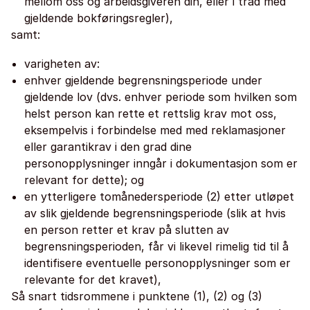
mellom oss og arbeidsgiveren din, eller i tråd med
gjeldende bokføringsregler),
samt:
varigheten av:
enhver gjeldende begrensningsperiode under
gjeldende lov (dvs. enhver periode som hvilken som
helst person kan rette et rettslig krav mot oss,
eksempelvis i forbindelse med med reklamasjoner
eller garantikrav i den grad dine
personopplysninger inngår i dokumentasjon som er
relevant for dette); og
en ytterligere tomånedersperiode (2) etter utløpet
av slik gjeldende begrensningsperiode (slik at hvis
en person retter et krav på slutten av
begrensningsperioden, får vi likevel rimelig tid til å
identifisere eventuelle personopplysninger som er
relevante for det kravet),
Så snart tidsrommene i punktene (1), (2) og (3)