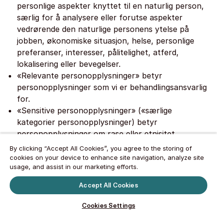
personlige aspekter knyttet til en naturlig person,
særlig for å analysere eller forutse aspekter
vedrørende den naturlige personens ytelse på
jobben, økonomiske situasjon, helse, personlige
preferanser, interesser, pålitelighet, atferd,
lokalisering eller bevegelser.
«Relevante personopplysninger» betyr
personopplysninger som vi er behandlingsansvarlig
for.
«Sensitive personopplysninger» («særlige
kategorier personopplysninger) betyr
personopplysninger om rase eller etnisitet,
politiske meninger, religiøs eller filosofisk tro,
By clicking “Accept All Cookies”, you agree to the storing of
fagforeningsmedlemskap, fysisk eller mental helse,
cookies on your device to enhance site navigation, analyze site
usage, and assist in our marketing efforts.
seksualliv, eventuelle faktiske eller påståtte
kriminelle forbrytelser eller straffer, nasjonalt
Accept All Cookies
identifikasjonsnummer eller enhver annen
informasjon som anses for å være sensitive etter
Cookies Settings
gjeldende lov.