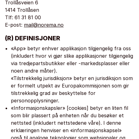
Trollåsveien 6
1414 Trollåsen
Tlf: 61 31 81 00
E-post:
mail@norema.no
(R) DEFINISJONER
«App» betyr enhver applikasjon tilgjengelig fra oss
(inkludert hvor vi gjør slike applikasjoner tilgjengelig
via tredjepartsbutikker eller -markedsplasser eller
noen andre måter).
«Tilstrekkelig jurisdiksjon» betyr en jurisdiksjon som
er formelt utpekt av Europakommisjonen som gir
tilstrekkelig grad av beskyttelse for
personopplysninger.
«Informasjonskapsler» [cookies] betyr en liten fil
som blir plassert på enheten når du besøker et
nettsted (inkludert nettstedene våre). I denne
erklæringen henviser en «informasjonskapsel»
også til analoge teknologier som websignaler og