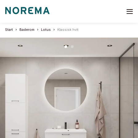
Go
to
start
Start
Baderom
Lotus
Klassisk hvit
page