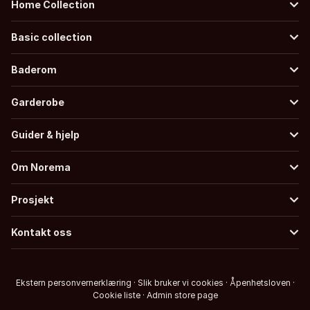
Home Collection
Basic collection
Baderom
Garderobe
Guider & hjelp
Om Norema
Prosjekt
Kontakt oss
Ekstern personvernerklæring
·
Slik bruker vi cookies
·
Åpenhetsloven
·
Cookie liste
·
Admin store page