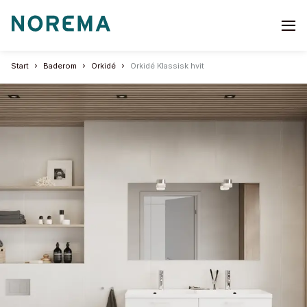
Go
to
start
Start
Baderom
Orkidé
Orkidé Klassisk hvit
page