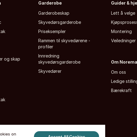
n
Garderobe
Guider & hj
Garderobeskap
Lett å velge
c
Skyvedørsgarderobe
Kjøpsproses
tak
Priseksempler
Montering
Rammen til skyvedørene -
Veiledninger
profiler
Innredning
fer og skap
skyvedørsgarderobe
Om Norem
Skyvedører
Om oss
Ledige stillin
Bærekraft
tak
ookies on
Accept All Cookies