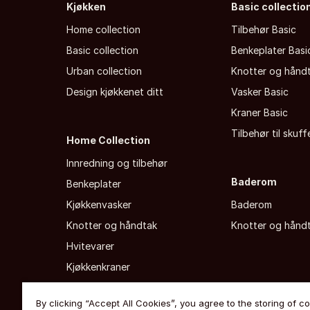
Kjøkken
Basic collectio
Home collection
Tilbehør Basic
Basic collection
Benkeplater Basi
Urban collection
Knotter og hånd
Design kjøkkenet ditt
Vasker Basic
Kraner Basic
Tilbehør til skuf
Home Collection
Innredning og tilbehør
Baderom
Benkeplater
Kjøkkenvasker
Baderom
Knotter og håndtak
Knotter og hånd
Hvitevarer
Kjøkkenkraner
By clicking “Accept All Cookies”, you agree to the storing of c