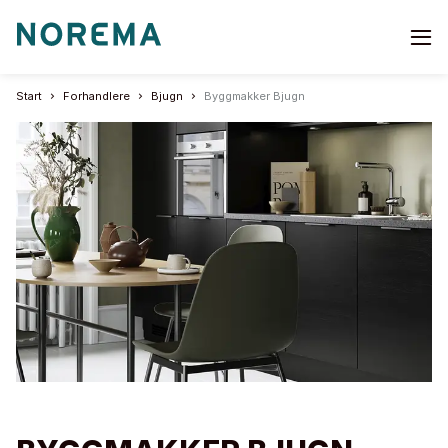
Go
to
start
Start
Forhandlere
Bjugn
Byggmakker Bjugn
page