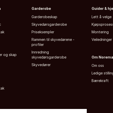
n
Garderobe
Guider & hj
Garderobeskap
Lett å velge
c
Skyvedørsgarderobe
Kjøpsproses
tak
Priseksempler
Montering
Rammen til skyvedørene -
Veiledninger
profiler
Innredning
fer og skap
skyvedørsgarderobe
Om Norem
Skyvedører
Om oss
Ledige stillin
Bærekraft
tak