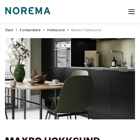
Go
to
start
Start
Forhandlere
Hokksund
Maxbo Hokksund
page