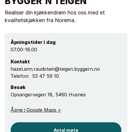
BYGGER`N TEIGEN
Realiser din kjøkkendrøm hos oss med et
kvalitetskjøkken fra Norema.
Åpningstider i dag
07.00-18.00
Kontakt
hazel.ann.raudstein@teigen.byggern.no
Telefon:
53 47 59 10
Besøk
Opsangervegen 18, 5460 Husnes
Åpne i Google Maps >
Avtal møte