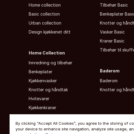
Home collection
Tilbehør Basic
Basic collection
Benkeplater Basi
Urban collection
Knotter og hånd
Design kjøkkenet ditt
Vasker Basic
Kraner Basic
Tilbehør til skuf
Home Collection
Innredning og tilbehør
Baderom
Benkeplater
Kjøkkenvasker
Baderom
Knotter og håndtak
Knotter og hånd
Hvitevarer
Kjøkkenkraner
By clicking “Accept All Cookies”, you agree to the storing of c
your device to enhance site navigation, analyze site usage, and