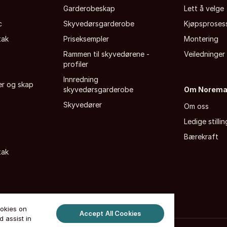
Garderobeskap
Lett å velge
c
Skyvedørsgarderobe
Kjøpsproses
tak
Priseksempler
Montering
Rammen til skyvedørene -
Veiledninger
profiler
Innredning
fer og skap
skyvedørsgarderobe
Om Norem
Skyvedører
Om oss
Ledige stillin
Bærekraft
tak
ookies on
Accept All Cookies
 assist in