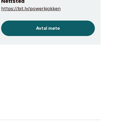
Nettsted
https://bit.ly/powerkjokken
Avtal møte