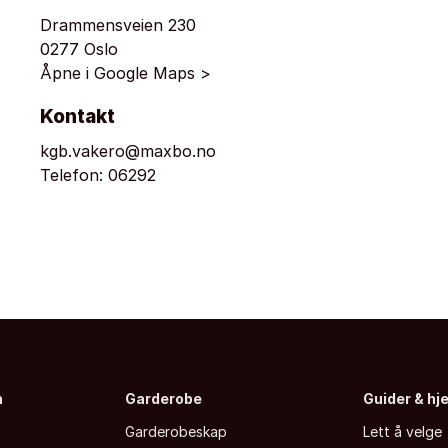
Drammensveien 230
0277 Oslo
Åpne i Google Maps >
Kontakt
kgb.vakero@maxbo.no
Telefon:
06292
n
Garderobe
Guider & hj
Garderobeskap
Lett å velge