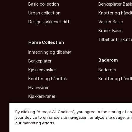
Basic collection
Benkeplater Basi
Urban collection
Knotter og hånd
Design kjøkkenet ditt
Vasker Basic
Kraner Basic
Tilbehør til skuf
Home Collection
Innredning og tilbehør
Baderom
Benkeplater
Kjøkkenvasker
Baderom
Knotter og håndtak
Knotter og hånd
Hvitevarer
Kjøkkenkraner
By clicking “Accept All Cookies”, you agree to the storing of c
your device to enhance site navigation, analyze site usage, and
our marketing efforts.
Ekstern personvernerklæring
·
Slik bruker vi cookies
·
Åpenhe