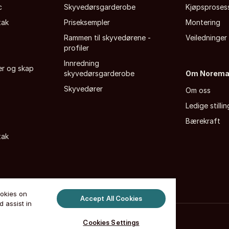
c
Skyvedørsgarderobe
Kjøpsproses
tak
Priseksempler
Montering
Rammen til skyvedørene -
Veiledninger
profiler
Innredning
fer og skap
skyvedørsgarderobe
Om Norem
Skyvedører
Om oss
Ledige stillin
Bærekraft
tak
ookies on
Accept All Cookies
 assist in
tsloven
·
Cookie liste
·
Admin store page
Cookies Settings