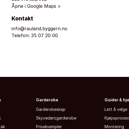
Åpne i Google Maps >
Kontakt
info@rauland.byggern.no
Telefon:
35 07 20 00
n
Garderobe
Guider & hj
Garderobeskap
Lett å velge
c
Skyvedørsgarderobe
Kjøpsproses
tak
Priseksempler
Montering