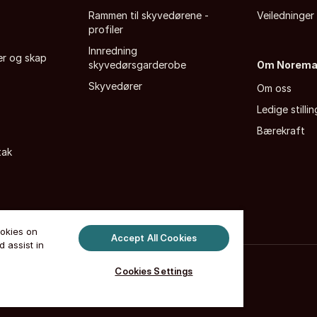
Rammen til skyvedørene -
Veiledninger
profiler
Innredning
fer og skap
skyvedørsgarderobe
Om Norem
Skyvedører
Om oss
Ledige stillin
Bærekraft
tak
ookies on
Accept All Cookies
 assist in
tsloven
·
Cookie liste
·
Admin store page
Cookies Settings