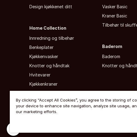
Design kjøkkenet ditt
Vasker Basic
Kraner Basic
Tilbehør til skuf
Home Collection
Innredning og tilbehør
Baderom
Benkeplater
Kjøkkenvasker
Baderom
Knotter og håndtak
Knotter og hånd
Hvitevarer
Kjøkkenkraner
By clicking “Accept All Cookies”, you agree to the storing of c
your device to enhance site navigation, analyze site usage, and
our marketing efforts.
Ekstern personvernerklæring
·
Slik bruker vi cookies
·
Åpenhe