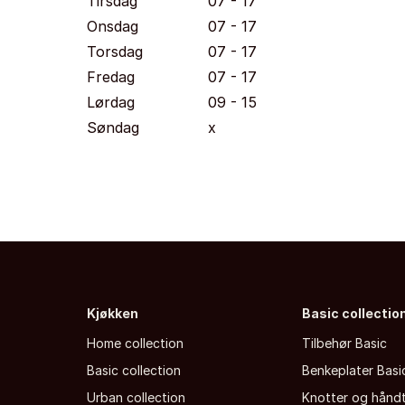
Tirsdag
07 - 17
Onsdag
07 - 17
Torsdag
07 - 17
Fredag
07 - 17
Lørdag
09 - 15
Søndag
x
Kjøkken
Basic collectio
Home collection
Tilbehør Basic
Basic collection
Benkeplater Basi
Urban collection
Knotter og hånd