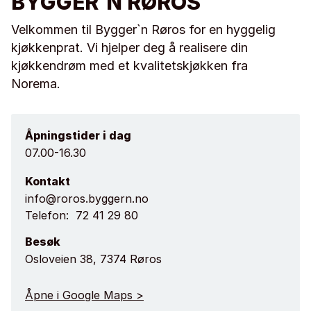
BYGGER`N RØROS
Velkommen til Bygger`n Røros for en hyggelig
kjøkkenprat. Vi hjelper deg å realisere din
kjøkkendrøm med et kvalitetskjøkken fra
Norema.
Åpningstider i dag
07.00-16.30
Kontakt
info@roros.byggern.no
Telefon:
72 41 29 80
Besøk
Osloveien 38, 7374 Røros
Åpne i Google Maps >