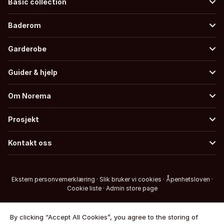
Basic collection
Baderom
Garderobe
Guider & hjelp
Om Norema
Prosjekt
Kontakt oss
Ekstern personvernerklæring
·
Slik bruker vi cookies
·
Åpenhetsloven
·
Cookie liste
·
Admin store page
By clicking “Accept All Cookies”, you agree to the storing of