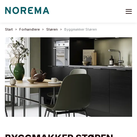
Go
to
start
Start
Forhandlere
Støren
Byggmakker Støren
page