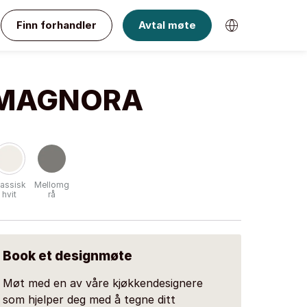
Finn forhandler
Avtal møte
MAGNORA
lassisk
Mellomg
hvit
rå
Book et designmøte
Møt med en av våre kjøkkendesignere
som hjelper deg med å tegne ditt