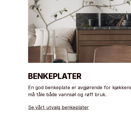
BENKEPLATER
En god benkeplate er avgjørende for kjøkkene
må tåle både vannsøl og røff bruk.
Se vårt utvalg benkeplater