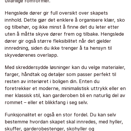
uvanlige romformer.
Hengslede dører gir full oversikt over skapets
innhold. Dette gjør det enklere å organisere klær, sko
og tilbehør, og ikke minst å finne det du leter etter
uten å måtte skyve dører frem og tilbake. Hengslede
dører gir også større fleksibilitet når det gjelder
innredning, siden du ikke trenger å ta hensyn til
skyvedørenes overlapp.
Med skreddersydde løsninger kan du velge materialer,
farger, håndtak og detaljer som passer perfekt til
resten av interiøret i boligen din. Enten du
foretrekker et moderne, minimalistisk uttrykk eller en
mer klassisk stil, kan garderoben bli en naturlig del av
rommet – eller et blikkfang i seg selv.
Funksjonalitet er også en stor fordel. Du kan selv
bestemme hvordan skapet skal innredes, med hyller,
skuffer, garderobestenger, skohyller og