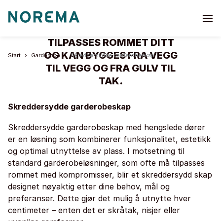
GARDEROBESKAP
Go
to
EN GARDEROBE ETTER MÅL
start
TILPASSES ROMMET DITT
page
OG KAN BYGGES FRA VEGG
Start
Garderobe
Skreddersydde garderobeskap
TIL VEGG OG FRA GULV TIL
TAK.
Skreddersydde garderobeskap
Skreddersydde garderobeskap med hengslede dører
er en løsning som kombinerer funksjonalitet, estetikk
og optimal utnyttelse av plass. I motsetning til
standard garderobeløsninger, som ofte må tilpasses
rommet med kompromisser, blir et skreddersydd skap
designet nøyaktig etter dine behov, mål og
preferanser. Dette gjør det mulig å utnytte hver
centimeter – enten det er skråtak, nisjer eller