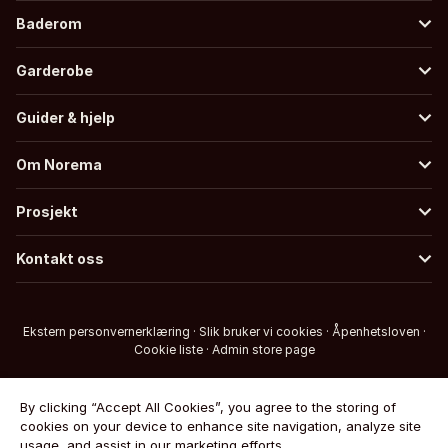
Baderom
Garderobe
Guider & hjelp
Om Norema
Prosjekt
Kontakt oss
Ekstern personvernerklæring
·
Slik bruker vi cookies
·
Åpenhetsloven
·
Cookie liste
·
Admin store page
By clicking “Accept All Cookies”, you agree to the storing of
cookies on your device to enhance site navigation, analyze site
usage, and assist in our marketing efforts.