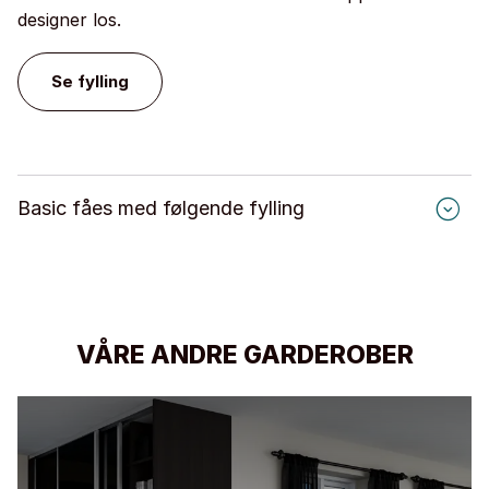
designer los.
Se fylling
Basic fåes med følgende fylling
Dekor & høyglans
Stengrå
Hvit struktur
Svart struktur
VÅRE ANDRE GARDEROBER
Grå
Hvit
Lys Eik
Røkt Eik
Speil