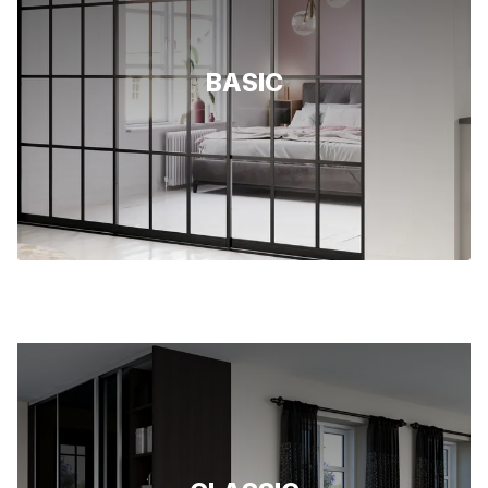
Smoke blu, matt
Dust green, matt
Garnet red, matt
BASIC
Black Sahara marble - design fylling
Glass
Satinert glass - hvit diamant
Satinert glass - svart
Klar glass - herdet
Satinert glass - herdet ESG
Grått parsol-glass, herdet
Malt glass - blue shadow
Malt glass - hvit diamant
Malt glass - white pearl
Malt glass - brown light
Malt glass - svart
Malt glass - hvit
Speil