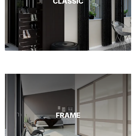
CLASSIC
Sølv speil
Grå speil
Bronse speil
FRAME