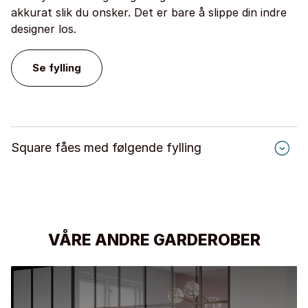
akkurat slik du onsker. Det er bare å slippe din indre
designer los.
Se fylling
Square fåes med følgende fylling
Dekor & høyglans
Stengrå
Hvit struktur
Svart struktur
VÅRE ANDRE GARDEROBER
Lys Eik
Røkt Eik
Grå
Hvit
Varm valnøtt