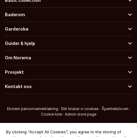
Basic collection
Baderom
Garderobe
Guider & hjelp
Om Norema
Prosjekt
Kontakt oss
Ekstern personvernerklæring
·
Slik bruker vi cookies
·
Åpenhetsloven
·
Cookie liste
·
Admin store page
By clicking “Accept All Cookies”, you agree to the storing of