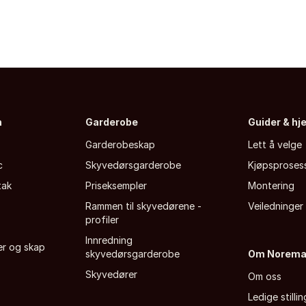
n
Garderobe
Guider & hj
Garderobeskap
Lett å velge
c
Skyvedørsgarderobe
Kjøpsproses
tak
Priseksempler
Montering
Rammen til skyvedørene -
Veiledninger
profiler
Innredning
fer og skap
skyvedørsgarderobe
Om Norem
Skyvedører
Om oss
Ledige stillin