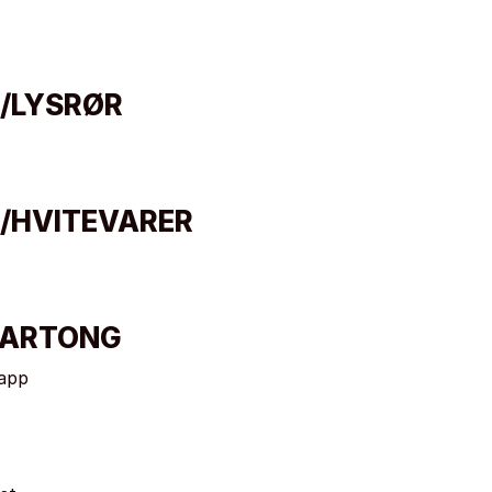
/LYSRØR
/HVITEVARER
KARTONG
papp