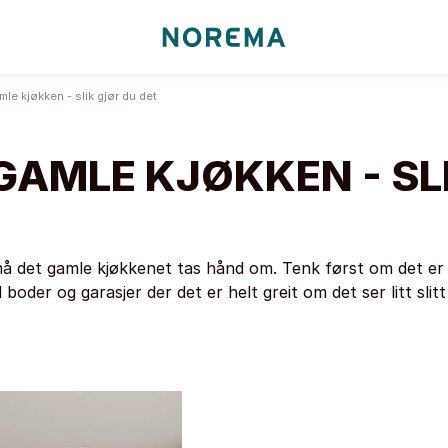
Go
to
start
mle kjøkken - slik gjør du det
page
GAMLE KJØKKEN - SL
 må det gamle kjøkkenet tas hånd om. Tenk først om det er
der og garasjer der det er helt greit om det ser litt slitt