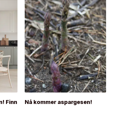
n! Finn
Nå kommer aspargesen!
Inspiras