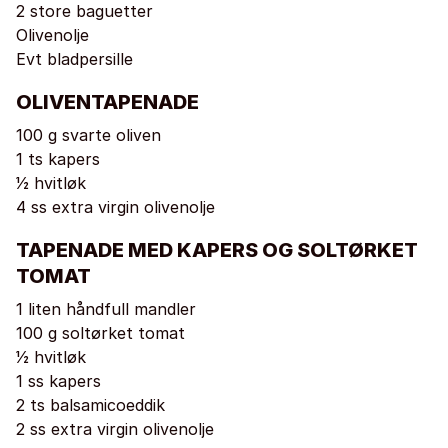
2 store baguetter
Olivenolje
Evt bladpersille
OLIVENTAPENADE
100 g svarte oliven
1 ts kapers
1⁄2 hvitløk
4 ss extra virgin olivenolje
TAPENADE MED KAPERS OG SOLTØRKET
TOMAT
1 liten håndfull mandler
100 g soltørket tomat
1⁄2 hvitløk
1 ss kapers
2 ts balsamicoeddik
2 ss extra virgin olivenolje