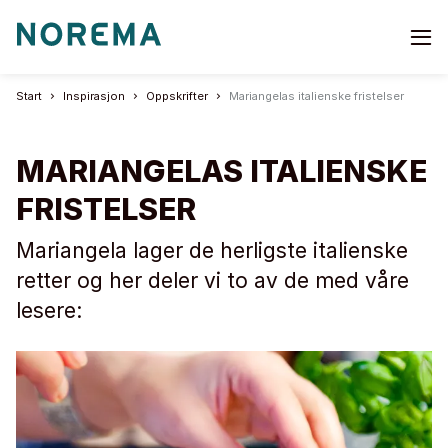
Go
to
start
Start
Inspirasjon
Oppskrifter
Mariangelas italienske fristelser
page
MARIANGELAS ITALIENSKE
FRISTELSER
Mariangela lager de herligste italienske
retter og her deler vi to av de med våre
lesere: