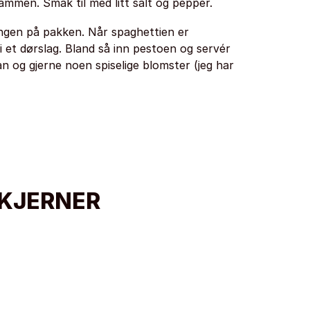
ammen. Smak til med litt salt og pepper.
ingen på pakken. Når spaghettien er
i et dørslag. Bland så inn pestoen og servér
n og gjerne noen spiselige blomster (jeg har
EKJERNER