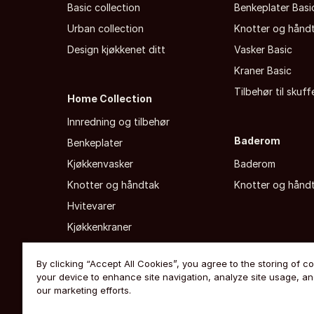
Basic collection
Benkeplater Basi
Urban collection
Knotter og hånd
Design kjøkkenet ditt
Vasker Basic
Kraner Basic
Tilbehør til skuf
Home Collection
Innredning og tilbehør
Baderom
Benkeplater
Kjøkkenvasker
Baderom
Knotter og håndtak
Knotter og hånd
Hvitevarer
Kjøkkenkraner
By clicking “Accept All Cookies”, you agree to the storing of c
your device to enhance site navigation, analyze site usage, and
our marketing efforts.
Ekstern personvernerklæring
·
Slik bruker vi cookies
·
Åpenhe