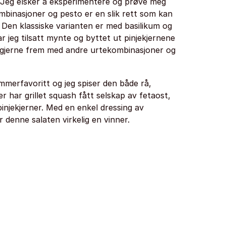
Jeg elsker å eksperimentere og prøve meg
inasjoner og pesto er en slik rett som kan
. Den klassiske varianten er med basilikum og
r jeg tilsatt mynte og byttet ut pinjekjernene
 gjerne frem med andre urtekombinasjoner og
merfavoritt og jeg spiser den både rå,
Her har grillet squash fått selskap av fetaost,
pinjekjerner. Med en enkel dressing av
er denne salaten virkelig en vinner.