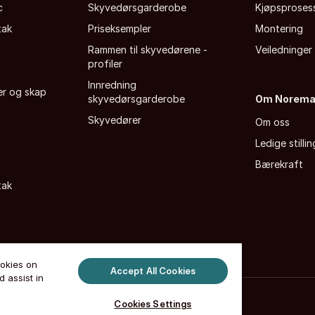
c
Skyvedørsgarderobe
Kjøpsproses
tak
Priseksempler
Montering
Rammen til skyvedørene -
Veiledninger
profiler
Innredning
fer og skap
skyvedørsgarderobe
Om Norem
Skyvedører
Om oss
Ledige stillin
Bærekraft
tak
ookies on
Accept All Cookies
 assist in
tsloven
·
Cookie liste
·
Admin store page
Cookies Settings