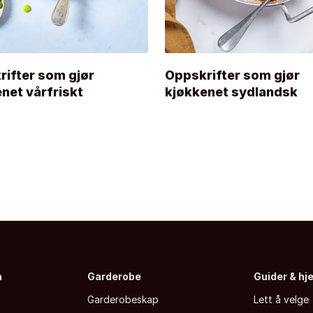
ifter som gjør
Oppskrifter som gjør
net vårfriskt
kjøkkenet sydlandsk
n
Garderobe
Guider & hj
Garderobeskap
Lett å velge