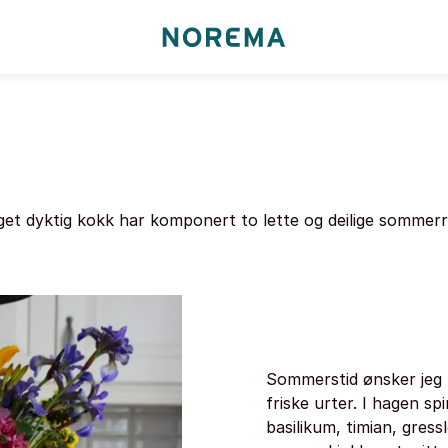
Go
to
start
page
get dyktig kokk har komponert to lette og deilige sommer
Sommerstid ønsker jeg m
friske urter. I hagen sp
basilikum, timian, gres