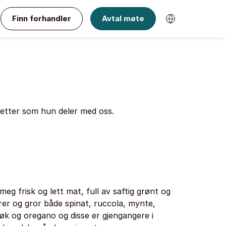
Finn forhandler
Avtal møte
retter som hun deler med oss.
eg frisk og lett mat, full av saftig grønt og
irer og gror både spinat, ruccola, mynte,
sløk og oregano og disse er gjengangere i