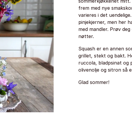
sommerkjøkkenet mitt. 
frem med nye smakskomb
varieres i det uendelige
pinjekjerner, men her ha
med mandler. Prøv deg
nøtter.
Squash er en annen som
grillet, stekt og bakt. 
ruccola, bladpsinat og 
olivenolje og sitron så 
Glad sommer!