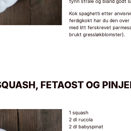
tynn stråle og bland godt s
Kok spaghetti etter anvisn
ferdigkokt har du den over 
med litt ferskrevet parmesa
brukt gressløkblomster).
SQUASH, FETAOST OG PINJ
1 squash
2 dl rucola
2 dl babyspinat