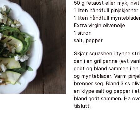
50 g fetaost eller myk, hvit
1 liten håndfull pinjekjerner
1 liten håndfull mynteblade
Extra virgin olivenolje
1 sitron
salt, pepper
Skjær squashen i tynne stri
den i en grillpanne (evt van
godt og bland sammen i en
og mynteblader. Varm pinjek
brenner seg. Bland 3 ss olive
en klype salt og pepper i et
bland godt sammen. Ha over 
tilslutt.