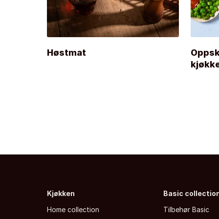
Høstmat
Oppskr
kjøkke
Kjøkken
Basic collectio
Home collection
Tilbehør Basic