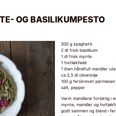
TE- OG BASILIKUMPESTO
200 g spaghetti
2 dl frisk basilikum
1 dl frisk mynte
1 hvitløkfedd
1 liten håndfull mandler ute
ca 2,5 dl olivenolje
100 g ferskrevet parmesan
salt, pepper
Varm mandlene forsiktig i e
mynte, mandler og hvitløkfe
godt sammen og bland i fers