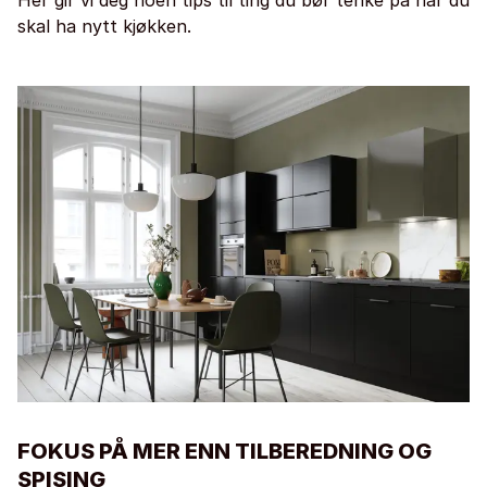
Her gir vi deg noen tips til ting du bør tenke på når du
skal ha nytt kjøkken.
FOKUS PÅ MER ENN TILBEREDNING OG
SPISING