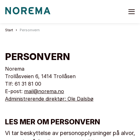
Go
to
start
Start
Personvern
page
PERSONVERN
Norema
Trollåsveien 6, 1414 Trollåsen
Tlf: 61 31 81 00
E-post:
mail@norema.no
Administrerende direktør: Ole Dalsbø
LES MER OM PERSONVERN
Vi tar beskyttelse av personopplysninger på alvor,