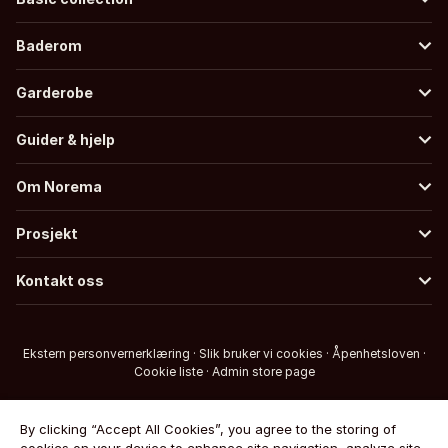
Baderom
Garderobe
Guider & hjelp
Om Norema
Prosjekt
Kontakt oss
Ekstern personvernerklæring
·
Slik bruker vi cookies
·
Åpenhetsloven
·
Cookie liste
·
Admin store page
By clicking “Accept All Cookies”, you agree to the storing of