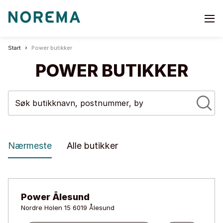
Go
to
start
Start
Power butikker
page
POWER BUTIKKER
Nærmeste
Alle butikker
Power Ålesund
Nordre Holen 15 6019 Ålesund