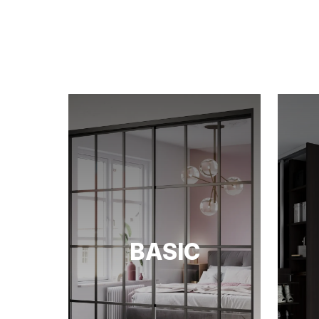
Svart struktur
Lys Eik
Røkt Eik
Grå
Hvit
Varm valnøtt
Smoke blu, matt
Dust green, matt
Garnet red, matt
Black Sahara marble - design fylling
Glass
Satinert glass - hvit diamant
Satinert glass - svart
BASIC
Klar glass - herdet
Satinert glass - herdet ESG
Grått parsol-glass, herdet
Malt glass - blue shadow