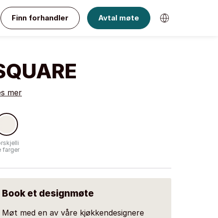
Finn forhandler
Avtal møte
SQUARE
es mer
rskjelli
 farger
Book et designmøte
Møt med en av våre kjøkkendesignere