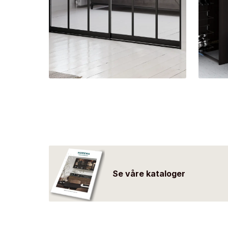
Malt glass - hvit diamant
Malt glass - white pearl
Malt glass - brown light
Malt glass - svart
Malt glass - hvit
Speil
Sølv speil
Grå speil
Bronse speil
Se våre kataloger