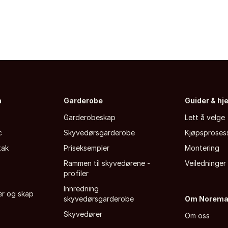
n
Garderobe
Guider & hj
Garderobeskap
Lett å velge
c
Skyvedørsgarderobe
Kjøpsproses
tak
Priseksempler
Montering
Rammen til skyvedørene -
Veiledninger
profiler
Innredning
fer og skap
skyvedørsgarderobe
Om Norem
Skyvedører
Om oss