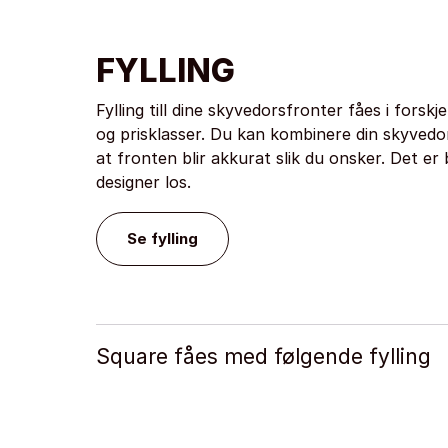
FYLLING
Fylling till dine skyvedorsfronter fåes i forskje
og prisklasser. Du kan kombinere din skyvedor 
at fronten blir akkurat slik du onsker. Det er 
designer los.
Se fylling
Square fåes med følgende fylling
Dekor & høyglans
Stengrå
Hvit struktur