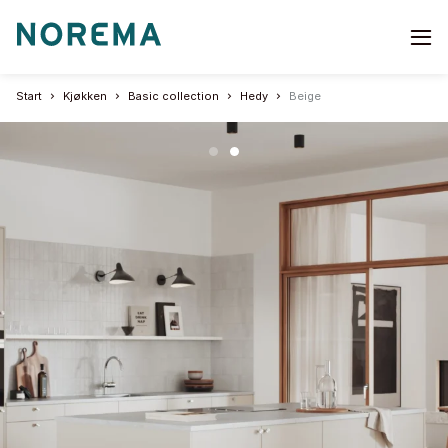
Go
to
start
Start
Kjøkken
Basic collection
Hedy
Beige
page