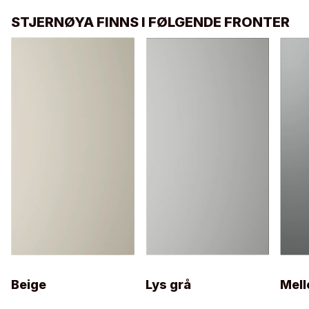
STJERNØYA FINNS I FØLGENDE FRONTER
Beige
Lys grå
Mel