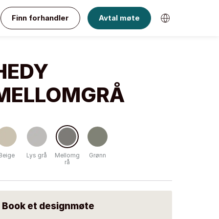
Finn forhandler
Avtal møte
HEDY
MELLOMGRÅ
Beige
Lys grå
Mellomg
Grønn
rå
Book et designmøte