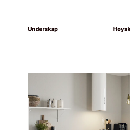
Underskap
Høys