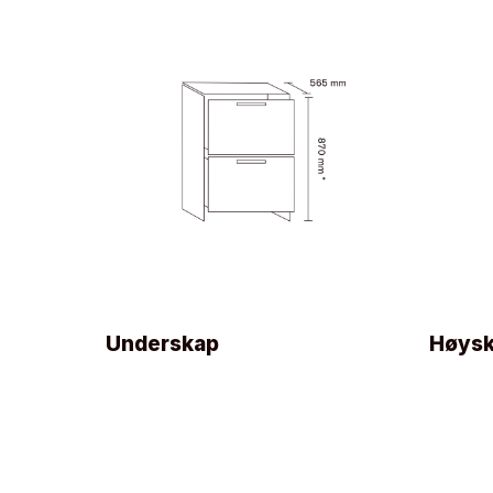
Underskap
Høys