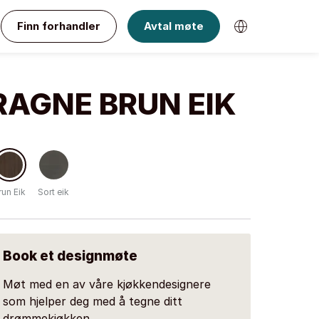
Finn forhandler
Avtal møte
RAGNE BRUN EIK
run Eik
Sort eik
Book et designmøte
Møt med en av våre kjøkkendesignere
som hjelper deg med å tegne ditt
drømmekjøkken.