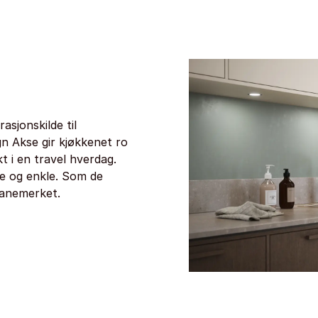
asjonskilde til
gn Akse gir kjøkkenet ro
t i en travel hverdag.
ne og enkle. Som de
vanemerket.