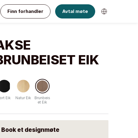
Finn forhandler
Avtal møte
AKSE
BRUNBEISET EIK
ort Eik
Natur Eik
Brunbeis
et Eik
Book et designmøte