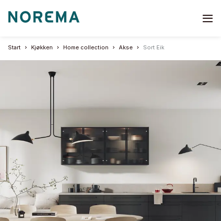
Go
to
start
Start
Kjøkken
Home collection
Akse
Sort Eik
page