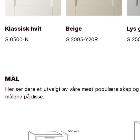
Klassisk hvit
Beige
Lys 
S 0500-N
S 2005-Y20R
S 25
MÅL
Her ser dere et utvalgt av våre mest populære skap og
målene på disse.