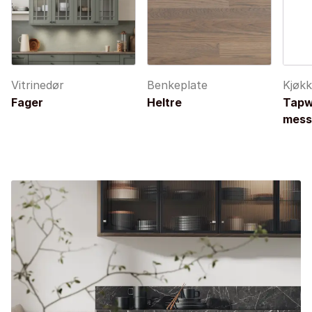
Vitrinedør
Benkeplate
Kjøk
Fager
Heltre
Tapw
mess