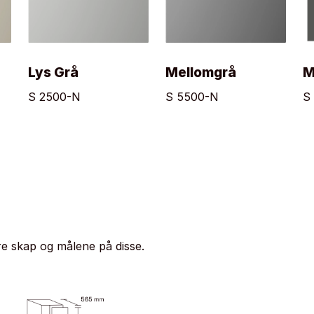
Lys Grå
Mellomgrå
M
S 2500-N
S 5500-N
S
e skap og målene på disse.