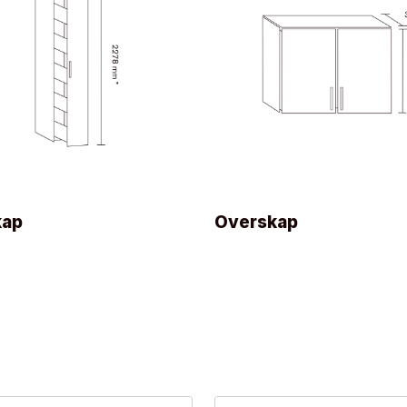
kap
Overskap