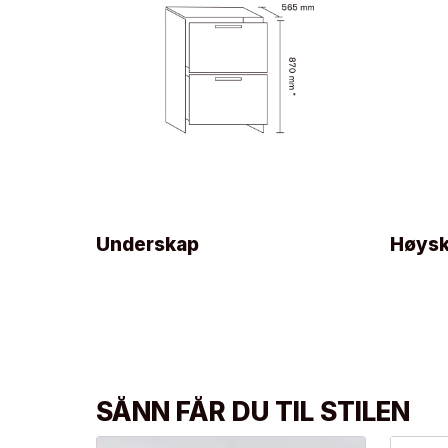
Underskap
Høys
SÅNN FÅR DU TIL STILEN