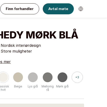
Finn forhandler
Avtal møte
HEDY MØRK BLÅ
Nordisk interiørdesign
Store muligheter
es mer
+3
lassisk
Beige
Lys grå
Mellomg
Mørk grå
hvit
rå