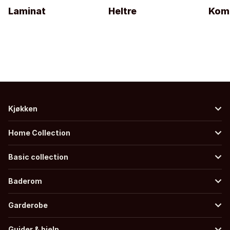
Laminat
Heltre
Kom
Kjøkken
Home Collection
Basic collection
Baderom
Garderobe
Guider & hjelp