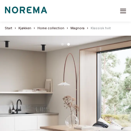
Go
to
start
Start
Kjøkken
Home collection
Magnora
Klassisk hvit
page