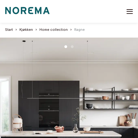
Go
to
start
Start
Kjøkken
Home collection
Ragne
page