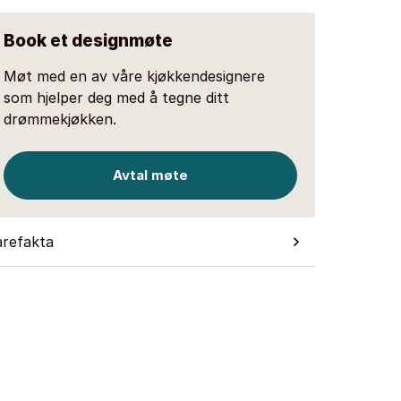
Book et designmøte
Møt med en av våre kjøkkendesignere
som hjelper deg med å tegne ditt
drømmekjøkken.
Avtal møte
arefakta