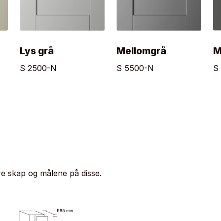
Lys grå
Mellomgrå
M
S 2500-N
S 5500-N
S
e skap og målene på disse.