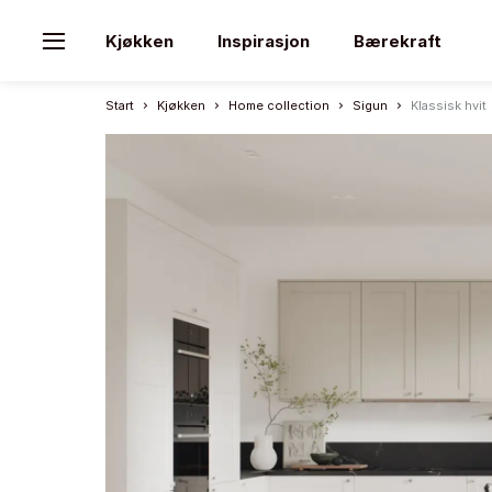
Kjøkken
Inspirasjon
Bærekraft
Start
Kjøkken
Home collection
Sigun
Klassisk hvit