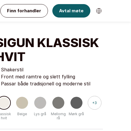
Finn forhandler
Avtal møte
SIGUN KLASSISK
HVIT
Shakerstil
Front med ramtre og slett fylling
Passar både tradisjonell og moderne stil
+3
lassisk
Beige
Lys grå
Mellomg
Mørk grå
hvit
rå