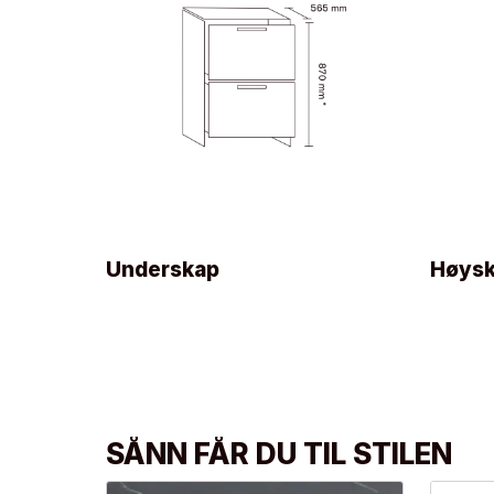
Underskap
Høys
SÅNN FÅR DU TIL STILEN