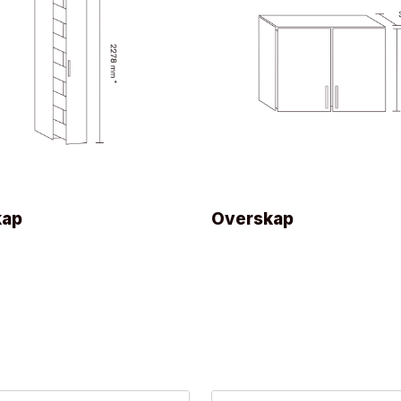
kap
Overskap