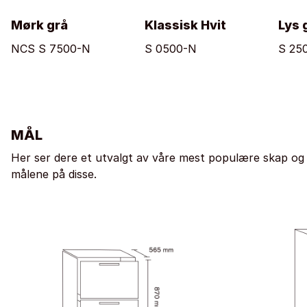
Mørk grå
Klassisk Hvit
Lys 
NCS S 7500-N
S 0500-N
S 25
MÅL
Her ser dere et utvalgt av våre mest populære skap og
målene på disse.