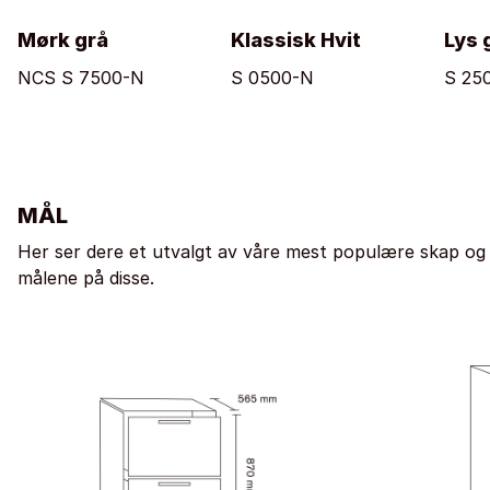
Mørk grå
Klassisk Hvit
Lys 
NCS S 7500-N
S 0500-N
S 25
MÅL
Her ser dere et utvalgt av våre mest populære skap og
målene på disse.