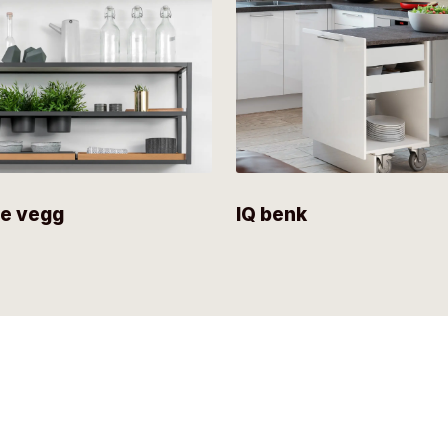
le vegg
IQ benk