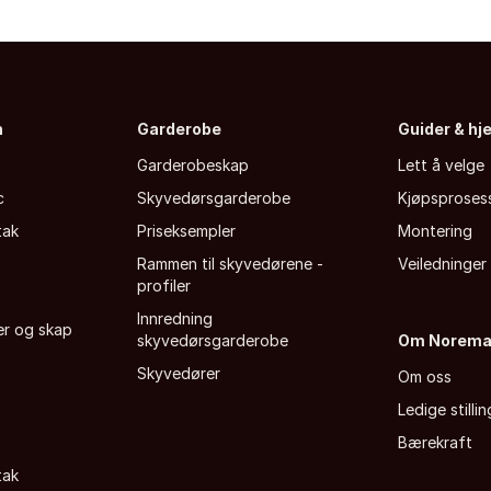
n
Garderobe
Guider & hj
Garderobeskap
Lett å velge
c
Skyvedørsgarderobe
Kjøpsproses
tak
Priseksempler
Montering
Rammen til skyvedørene -
Veiledninger
profiler
Innredning
fer og skap
skyvedørsgarderobe
Om Norem
Skyvedører
Om oss
Ledige stillin
Bærekraft
tak