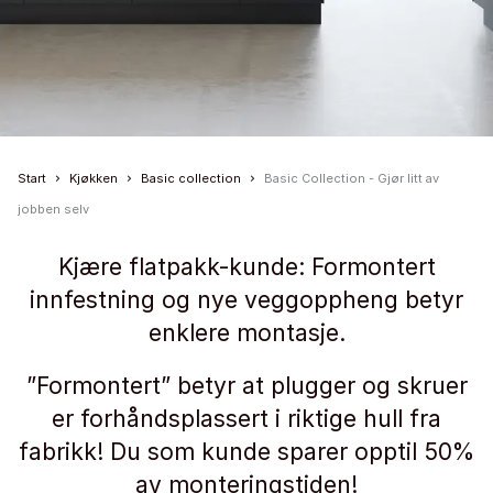
Start
Kjøkken
Basic collection
Basic Collection - Gjør litt av
jobben selv
Kjære flatpakk-kunde: Formontert
innfestning og nye veggoppheng betyr
enklere montasje.
”Formontert” betyr at plugger og skruer
er forhåndsplassert i riktige hull fra
fabrikk! Du som kunde sparer opptil 50%
av monteringstiden!