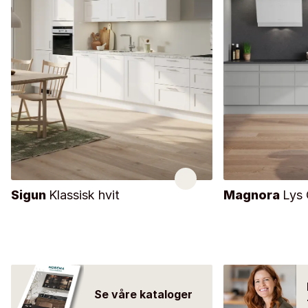
Sigun
Klassisk hvit
Magnora
Lys 
Se våre kataloger