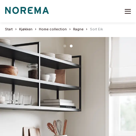
Go
to
start
Start
Kjøkken
Home collection
Ragne
Sort Eik
page