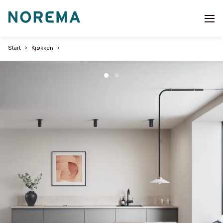
Go
to
start
Start
Kjøkken
page