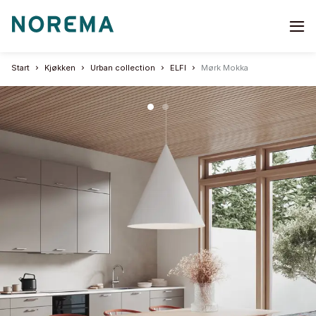
Go
to
start
Start
Kjøkken
Urban collection
ELFI
Mørk Mokka
page