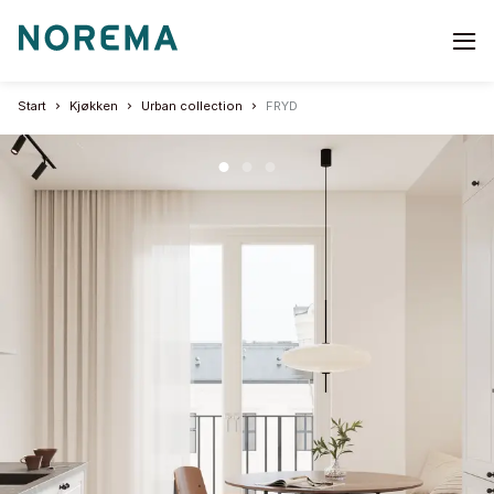
Go
to
start
Start
Kjøkken
Urban collection
FRYD
page