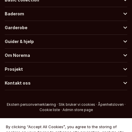
Baderom
Garderobe
Guider & hjelp
Om Norema
Prosjekt
Kontakt oss
Ekstern personvernerklæring
·
Slik bruker vi cookies
·
Åpenhetsloven
·
Cookie liste
·
Admin store page
By clicking “Accept All Cookies”, you agree to the storing of