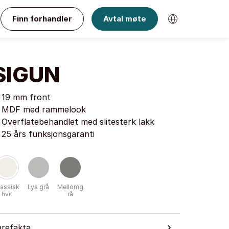
Finn forhandler
Avtal møte
SIGUN
19 mm front
MDF med rammelook
Overflatebehandlet med slitesterk lakk
25 års funksjonsgaranti
lassisk
Lys grå
Mellomg
hvit
rå
arefakta