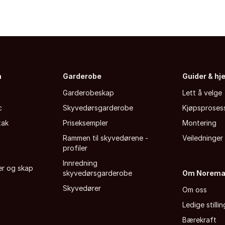
n
Garderobe
Guider & hj
Garderobeskap
Lett å velge
c
Skyvedørsgarderobe
Kjøpsproses
tak
Priseksempler
Montering
Rammen til skyvedørene -
Veiledninger
profiler
Innredning
fer og skap
skyvedørsgarderobe
Om Norem
Skyvedører
Om oss
Ledige stillin
Bærekraft