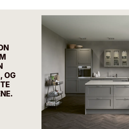
ON
OM
N
, OG
TTE
NE.