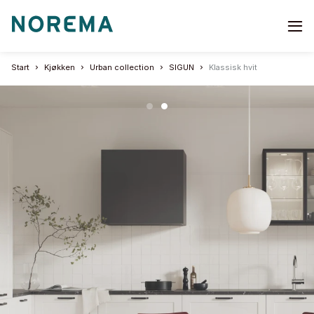
Go
to
start
Start
Kjøkken
Urban collection
SIGUN
Klassisk hvit
page